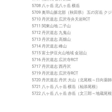
5708 八ヶ岳 北八ヶ岳 横岳
5709 奥羽山脈北部（秋田県） 五の宮岳 ク
5710 丹沢道志 広沢寺弁天岩RCT
5711 関東山地 二子山
5712 丹沢道志 九鬼山
5713 丹沢道志 高畑山
5714 丹沢道志 峰山
5715 富士伊豆火山地域 金冠山
5716 丹沢道志 広沢寺RCT
5717 丹沢道志 西丹沢
5719 丹沢道志 広沢寺RCT
5720 丹沢道志 丹沢 大山（北尾根～日向薬
5721 八ヶ岳 八ヶ岳 横岳（杣添尾根）
5722 八ヶ岳 八ヶ岳 赤岳（文三郎～地蔵尾