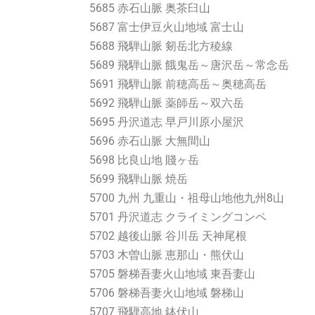
5685 赤石山脈 奥茶臼山
5687 富士伊豆火山地域 富士山
5688 飛騨山脈 剱岳北方稜線
5689 飛騨山脈 餓鬼岳～唐沢岳～常念岳
5691 飛騨山脈 前穂高岳～奥穂高岳
5692 飛騨山脈 薬師岳～双六岳
5695 丹沢道志 早戸川原小屋沢
5696 赤石山脈 大無間山
5698 比良山地 賤ヶ岳
5699 飛騨山脈 焼岳
5700 九州 九重山・祖母山地他九州8山
5701 丹沢道志 クライミングコンペ
5702 越後山脈 谷川岳 天神尾根
5703 木曽山脈 恵那山・熊伏山
5705 磐梯吾妻火山地域 東吾妻山
5706 磐梯吾妻火山地域 磐梯山
5707 飛騨高地 鉢伏山