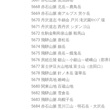
5667 赤石山脈 黒法師岳
5668 赤石山脈 北岳～農鳥岳
5669 赤石山脈 南アルプス 笊ケ岳
5670 丹沢道志 牛鍋会 戸川 滝沢園ｷｬﾝﾌﾟ場
5671 丹沢道志 西丹沢 シダンゴ山
5672 生駒金剛和泉山脈 鞍馬山
5673 飛騨山脈 唐松岳
5674 飛騨山脈 劔岳
5675 飛騨山脈 燕岳～餓鬼岳
5676 房総丘陵 鋸山～小鋸山～嵯峨山（郡
5677 富士伊豆火山地域 富士山（吉田口）
5678 飛騨山脈 針ノ木岳 蓮華岳
5679 飛騨高地 鍬崎山
5680 関東山地 百蔵山地
5682 飛騨山脈 雪倉岳
5683 飛騨山脈 烏帽子岳
5684 赤石山脈 荒川三山・明石岳・大沢岳