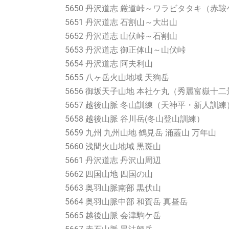
5650 丹沢道志 厳道峠～ワラビタタキ（赤
5651 丹沢道志 石割山～大出山
5652 丹沢道志 山伏峠～石割山
5653 丹沢道志 御正体山～山伏峠
5654 丹沢道志 阿夫利山
5655 八ヶ岳火山地域 天狗岳
5656 御坂天子山地 本社ケ丸（秀麗富嶽十二景
5657 越後山脈 冬山訓練（天神平・新人訓練
5658 越後山脈 谷川岳(冬山登山訓練）
5659 九州 九州山地 鶴見岳 涌蓋山 万年山
5660 浅間火山地域 黒斑山
5661 丹沢道志 丹沢山周辺
5662 四国山地 四国の山
5663 奥羽山脈南部 黒伏山
5664 奥羽山脈中部 和賀岳 真昼岳
5665 越後山脈 会津駒ケ岳