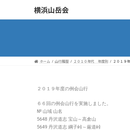
横浜山岳会
ホーム
山行履歴
２０１０年代 年度別
２０１９
２０１９年度の例会山行
６６回の例会山行を実施しました。
№ 山域 山名
5648 丹沢道志 宝山～高倉山
5649 丹沢道志 綱子峠～厳道峠