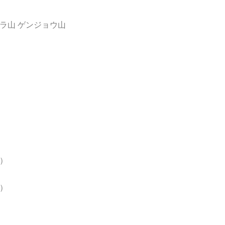
ジラ山 ゲンジョウ山
師）
根）